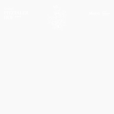
Menü
EN
DE
Pitztaler Hof
Gastgeber
Bildergalerie
Wellness
Lage & Anreise